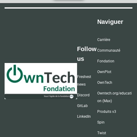
Naviguer
Carrière
Follow
Communauté
us
Fondation
OwnPlot
Freshest
OwnTech
news
Owntech.org/educati
Discord
on (Max)
GitLab
Produits v3
LinkedIn
Spin
Twist